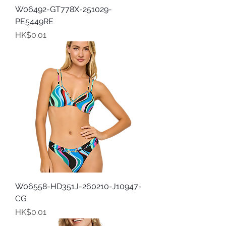
W06492-GT778X-251029-
PE5449RE
價格
HK$0.01
W06558-HD351J-260210-J10947-
CG
價格
HK$0.01