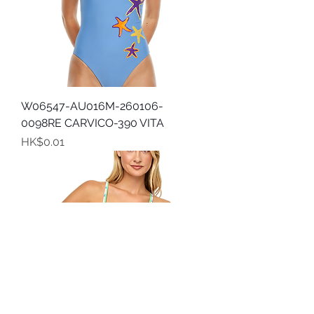
W06547-AU016M-260106-
0098RE CARVICO-390 VITA
價格
HK$0.01