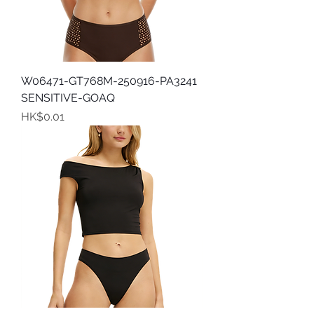
W06471-GT768M-250916-PA3241
SENSITIVE-GOAQ
價格
HK$0.01