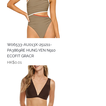
W06533-AU013X-251211-
PA3869RE HUNG YEN N910
ECOFIT GRACR
價格
HK$0.01